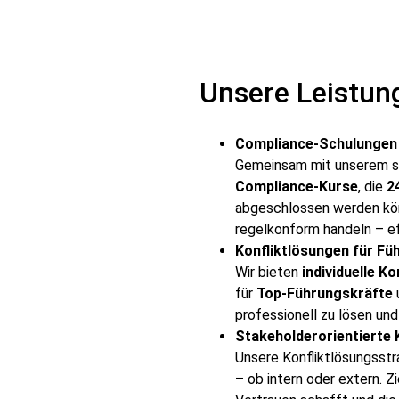
Unsere Leistun
Compliance-Schulungen m
Gemeinsam mit unserem spe
Compliance-Kurse
, die
2
abgeschlossen werden könn
regelkonform handeln – eff
Konfliktlösungen für F
Wir bieten
individuelle 
für
Top-Führungskräfte
professionell zu lösen un
Stakeholderorientiert
Unsere Konfliktlösungsstra
– ob intern oder extern. Zi