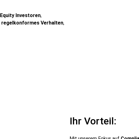
 Equity Investoren
,
f
regelkonformes Verhalten
,
Ihr Vorteil:
Mit unserem Fokus auf
Complia