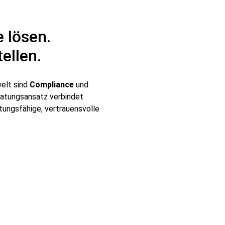
 lösen.
ellen.
elt sind
Compliance
und
ratungsansatz verbindet
stungsfähige, vertrauensvolle