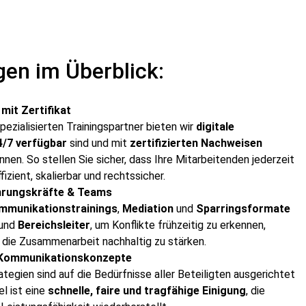
gen im Überblick:
it Zertifikat
zialisierten Trainingspartner bieten wir
digitale
4/7 verfügbar
sind und mit
zertifizierten Nachweisen
en. So stellen Sie sicher, dass Ihre Mitarbeitenden jederzeit
izient, skalierbar und rechtssicher.
ührungskräfte & Teams
Kommunikationstrainings
,
Mediation
und
Sparringsformate
und
Bereichsleiter
, um Konflikte frühzeitig zu erkennen,
d die Zusammenarbeit nachhaltig zu stärken.
e Kommunikationskonzepte
tegien sind auf die Bedürfnisse aller Beteiligten ausgerichtet
el ist eine
schnelle, faire und tragfähige Einigung
, die